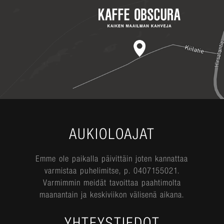
AUKIOLOAJAT
Emme ole paikalla päivittäin joten kannattaa
varmistaa puhelimitse, p. 0407155021.
Varmimmin meidät tavoittaa paahtimolta
maanantain ja keskiviikon välisenä aikana.
YHTEYSTIEDOT