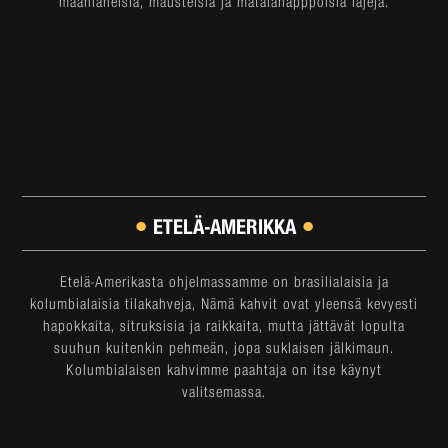
maanläheisiä, mausteisia ja matalahapppoisia lajeja.
•
•
ETELÄ-AMERIKKA
Etelä-Amerikasta ohjelmassamme on brasilialaisia ja
kolumbialaisia tilakahveja, Nämä kahvit ovat yleensä kevyesti
hapokkaita, sitruksisia ja raikkaita, mutta jättävät lopulta
suuhun kuitenkin pehmeän, jopa suklaisen jälkimaun.
Kolumbialaisen kahvimme paahtaja on itse käynyt
valitsemassa.